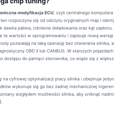
ga chip tuning?
roniczna modyfikacja ECU
, czyli centralnego komputer
s ten rozpoczyna się od odczytu oryginalnych map i ident
jak dawka paliwa, ciśnienie doładowania oraz kąt zapłonu
je te wartości w oprogramowaniu i zapisuje nową wersję
dy pozwalają na taką operację bez otwierania silnika,
diagnostyczny OBD II lub CANBUS. W starszych pojazdach
 dostępu do pamięci sterownika, co wiąże się z większą
ię na cyfrowej optymalizacji pracy silnika i obejmuje jed
ków wykonuje się go bez żadnej mechanicznej ingerencji
zmiany względem możliwości silnika, aby uniknąć nadmi
].