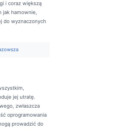
i i coraz większą
h jak hamownie,
ej do wyznaczonych
Mazowsza
 wszystkim,
je jej utratę.
owego, zwłaszcza
kość oprogramowania
mogą prowadzić do