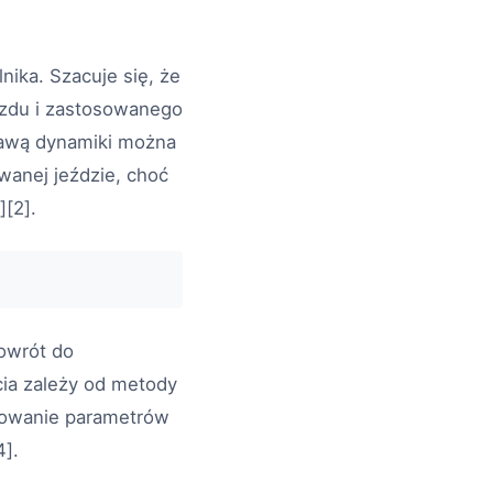
lnika. Szacuje się, że
zdu i zastosowanego
prawą dynamiki można
wanej jeździe, choć
][2].
owrót do
cia zależy od metody
sowanie parametrów
4].