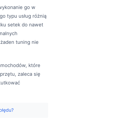
 wykonanie go w
go typu usług różnią
ilku setek do nawet
onalnych
żaden tuning nie
samochodów, które
przętu, zaleca się
skutkować
błędu?