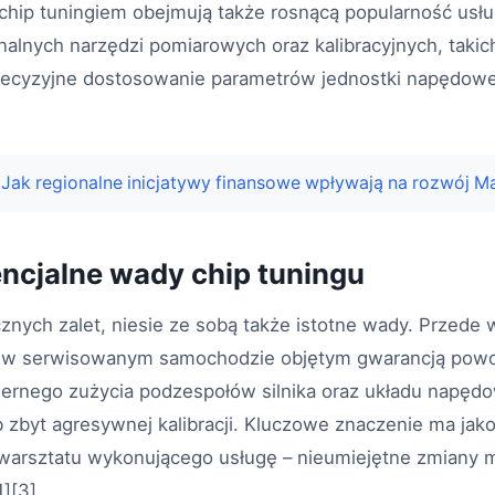
chip tuningiem obejmują także rosnącą popularność usług
alnych narzędzi pomiarowych oraz kalibracyjnych, takic
recyzyjne dostosowanie parametrów jednostki napędow
Jak regionalne inicjatywy finansowe wpływają na rozwój 
encjalne wady chip tuningu
cznych zalet, niesie ze sobą także istotne wady. Przede
i w serwisowanym samochodzie objętym gwarancją powodu
miernego zużycia podzespołów silnika oraz układu napęd
b zbyt agresywnej kalibracji. Kluczowe znaczenie ma ja
warsztatu wykonującego usługę – nieumiejętne zmiany 
][3].