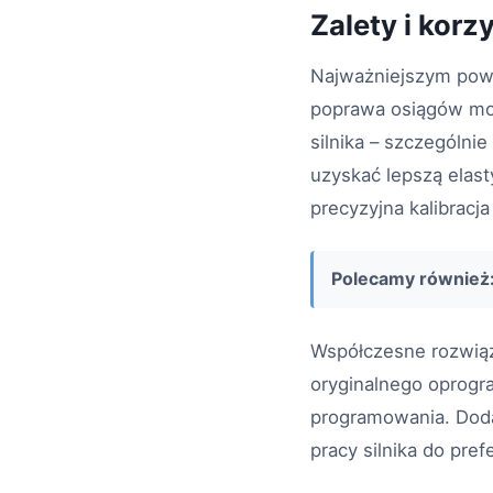
Zalety i korz
Najważniejszym pow
poprawa osiągów mo
silnika – szczególn
uzyskać lepszą elast
precyzyjna kalibracja
Polecamy również
Współczesne rozwiąz
oryginalnego oprogr
programowania. Doda
pracy silnika do pref