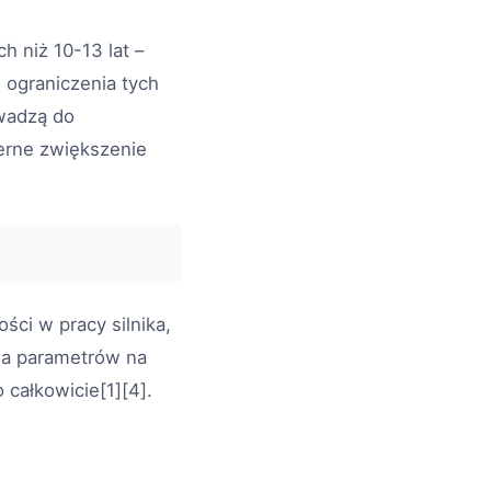
h niż 10-13 lat –
 ograniczenia tych
owadzą do
erne zwiększenie
ści w pracy silnika,
ola parametrów na
 całkowicie[1][4].