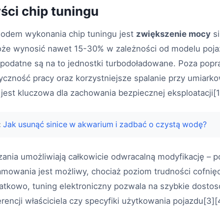
yści chip tuningu
odem wykonania chip tuningu jest
zwiększenie mocy
si
że wynosić nawet 15-30% w zależności od modelu poja
ie podatne są na to jednostki turbodoładowane. Poza po
yczność pracy oraz korzystniejsze spalanie przy umiarko
 jest kluczowa dla zachowania bezpiecznej eksploatacji[1
:
Jak usunąć sinice w akwarium i zadbać o czystą wodę?
ania umożliwiają całkowicie odwracalną modyfikację – p
amowania jest możliwy, chociaż poziom trudności cofnię
tkowo, tuning elektroniczny pozwala na szybkie dosto
erencji właściciela czy specyfiki użytkowania pojazdu[3][