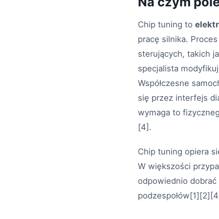
Na czym pole
Chip tuning to
elekt
pracę silnika. Proce
sterujących, takich 
specjalista modyfiku
Współczesne samocho
się przez interfejs 
wymaga to fizycznego
[4].
Chip tuning opiera s
W większości przypad
odpowiednio dobrać 
podzespołów[1][2][4