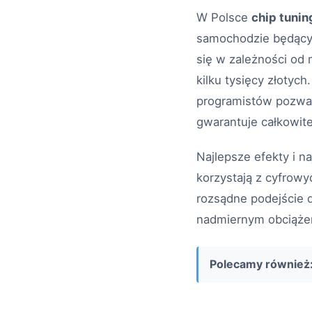
W Polsce
chip tunin
samochodzie będącym 
się w zależności od 
kilku tysięcy złoty
programistów pozwal
gwarantuje całkowit
Najlepsze efekty i 
korzystają z cyfrowy
rozsądne podejście 
nadmiernym obciążen
Polecamy również