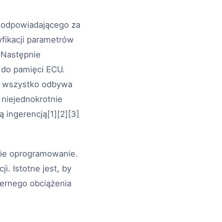
a odpowiadającego za
yfikacji parametrów
. Następnie
 do pamięci ECU.
 a wszystko odbywa
 niejednokrotnie
 ingerencją[1][2][3]
ynie oprogramowanie.
. Istotne jest, by
ernego obciążenia