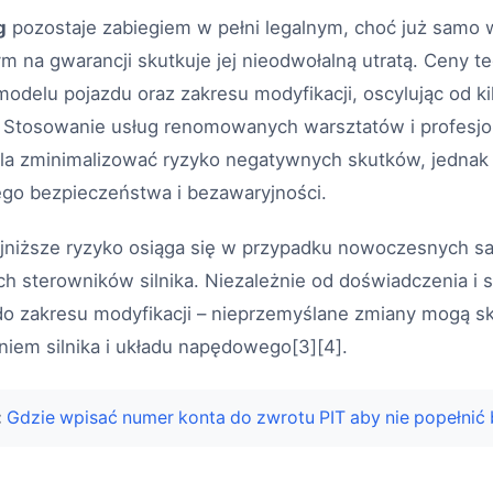
g
pozostaje zabiegiem w pełni legalnym, choć już samo
na gwarancji skutkuje jej nieodwołalną utratą. Ceny te
modelu pojazdu oraz zakresu modyfikacji, oscylując od k
ch. Stosowanie usług renomowanych warsztatów i profesj
a zminimalizować ryzyko negatywnych skutków, jednak 
ego bezpieczeństwa i bezawaryjności.
najniższe ryzyko osiąga się w przypadku nowoczesnych 
ch sterowników silnika. Niezależnie od doświadczenia i s
do zakresu modyfikacji – nieprzemyślane zmiany mogą 
iem silnika i układu napędowego[3][4].
:
Gdzie wpisać numer konta do zwrotu PIT aby nie popełnić 