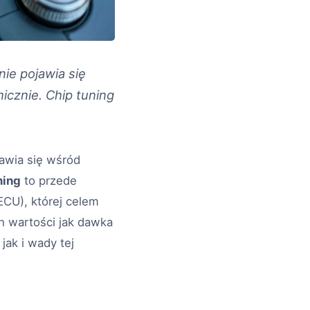
nie pojawia się
cznie. Chip tuning
jawia się wśród
ning
to przede
ECU), której celem
h wartości jak dawka
jak i wady tej