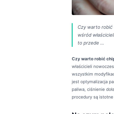
Czy warto robić c
wśród właścicie
to przede …
Czy warto robić chip
właścicieli nowocze
wszystkim modyfikac
jest optymalizacja p
paliwa, ciśnienie do
procedury są istotne