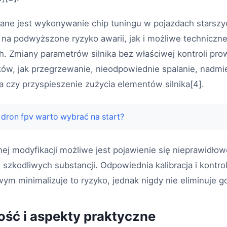
ane jest wykonywanie chip tuningu w pojazdach starszyc
na podwyższone ryzyko awarii, jak i możliwe techniczne
h. Zmiany parametrów silnika bez właściwej kontroli pr
ków, jak przegrzewanie, nieodpowiednie spalanie, nadmi
a czy przyspieszenie zużycia elementów silnika[4].
 dron fpv warto wybrać na start?
j modyfikacji możliwe jest pojawienie się nieprawidłowo
i szkodliwych substancji. Odpowiednia kalibracja i kontr
m minimalizuje to ryzyko, jednak nigdy nie eliminuje go
ność i aspekty praktyczne