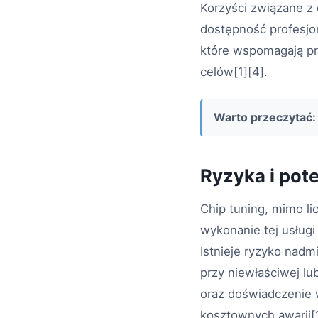
Korzyści związane z 
dostępność profesjon
które wspomagają p
celów[1][4].
Warto przeczytać:
Ryzyka i pot
Chip tuning, mimo li
wykonanie tej usług
Istnieje ryzyko nad
przy niewłaściwej lu
oraz doświadczenie 
kosztownych awarii[1