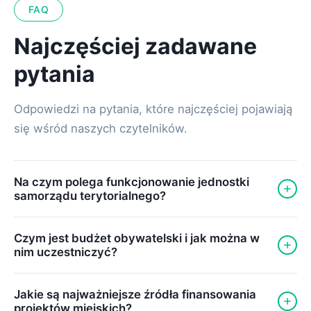
FAQ
Najczęściej zadawane
pytania
Odpowiedzi na pytania, które najczęściej pojawiają
się wśród naszych czytelników.
Na czym polega funkcjonowanie jednostki
samorządu terytorialnego?
Jednostki samorządu terytorialnego realizują zadania
Czym jest budżet obywatelski i jak można w
publiczne na rzecz mieszkańców, zarządzają lokalnym
nim uczestniczyć?
budżetem i dbają o rozwój regionu. Ich działalność
opiera się na przepisach prawa i zasadach
Budżet obywatelski to wyodrębniona część budżetu
Jakie są najważniejsze źródła finansowania
samorządności.
miasta, o której przeznaczeniu decydują mieszkańcy
projektów miejskich?