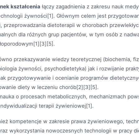
unek kształcenia
łączy zagadnienia z zakresu nauk medy
technologii żywności[1]. Głównym celem jest przygotowa
j, przeprowadzania dietoterapii w chorobach przewlekły
ualnych dla różnych grup pacjentów, w tym osób z nadwa
ołoporodowym[1][3][5].
ówno przekazywanie wiedzy teoretycznej (biochemia, fizj
biologia żywności, psychodietetyka) jak i rozwijanie prak
 jak przygotowywanie i ocenianie programów dietetyczny
wanie diety w leczeniu chorób[2][3][5].
 nauka o procesach metabolicznych, mechanizmach pow
ndywidualizacji terapii żywieniowej[1].
wnież kompetencje w zakresie prawa żywieniowego, techn
raz wykorzystania nowoczesnych technologii w pracy die