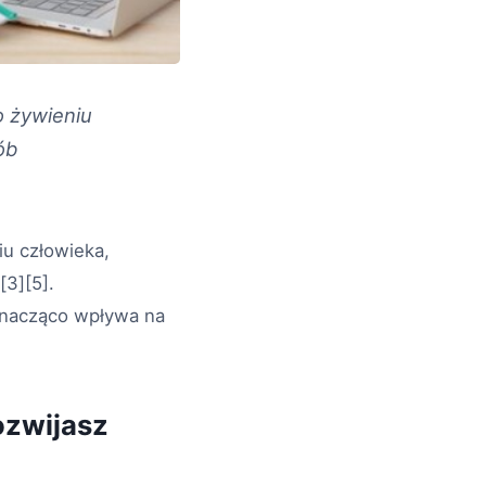
o żywieniu
ób
iu człowieka,
[3][5].
znacząco wpływa na
ozwijasz