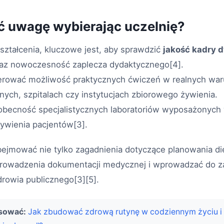
ć uwagę wybierając uczelnię?
ształcenia, kluczowe jest, aby sprawdzić
jakość kadry 
raz nowoczesność zaplecza dydaktycznego[4].
erować możliwość praktycznych ćwiczeń w realnych wa
nych, szpitalach czy instytucjach zbiorowego żywienia.
 obecność specjalistycznych laboratoriów wyposażonych 
żywienia pacjentów[3].
ejmować nie tylko zagadnienia dotyczące planowania die
prowadzenia dokumentacji medycznej i wprowadzać do 
rowia publicznego[3][5].
esować:
Jak zbudować zdrową rutynę w codziennym życiu i