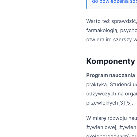
do powiedzenia sob
Warto też sprawdzić,
farmakologią, psych
otwiera im szerszy 
Komponenty p
Program nauczania
praktyką. Studenci 
odżywczych na organ
przewlekłych[3][5].
W miarę rozwoju nauk
żywieniowej, żywieni
okołoporodowym) ora