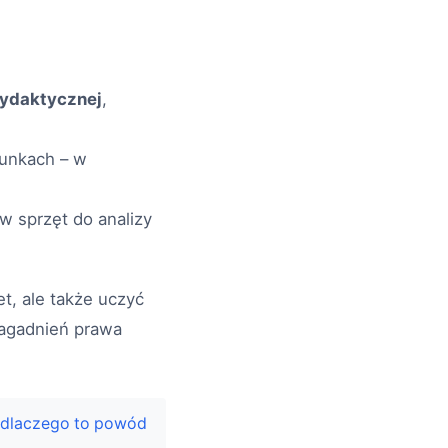
dydaktycznej
,
runkach – w
w sprzęt do analizy
t, ale także uczyć
zagadnień prawa
 dlaczego to powód