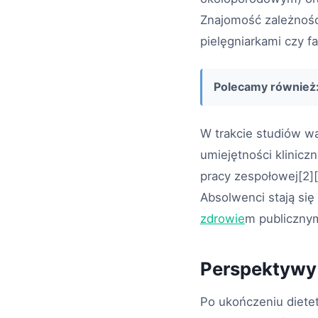
Znajomość zależności
pielęgniarkami czy f
Polecamy również
W trakcie studiów w
umiejętności klinic
pracy zespołowej[2][
Absolwenci stają si
zdrowie
m publicznym
Perspektywy
Po ukończeniu diete