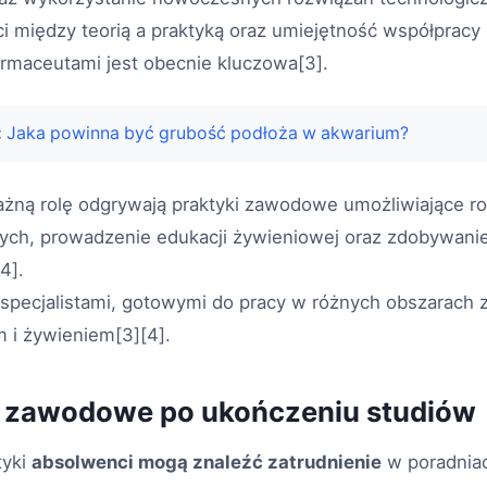
 między teorią a praktyką oraz umiejętność współpracy 
armaceutami jest obecnie kluczowa[3].
:
Jaka powinna być grubość podłoża w akwarium?
ażną rolę odgrywają praktyki zawodowe umożliwiające ro
znych, prowadzenie edukacji żywieniowej oraz zdobywan
4].
ę specjalistami, gotowymi do pracy w różnych obszarach
 i żywieniem[3][4].
 zawodowe po ukończeniu studiów
tyki
absolwenci mogą znaleźć zatrudnienie
w poradnia