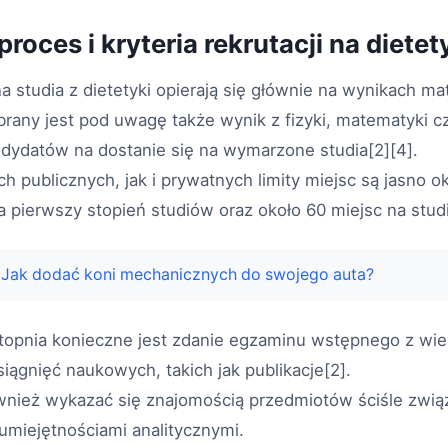
roces i kryteria rekrutacji na dietet
a studia z dietetyki opierają się głównie na wynikach mat
brany jest pod uwagę także wynik z fizyki, matematyki c
dydatów na dostanie się na wymarzone studia[2][4].
h publicznych, jak i prywatnych limity miejsc są jasno o
a pierwszy stopień studiów oraz około 60 miejsc na studi
Jak dodać koni mechanicznych do swojego auta?
stopnia konieczne jest zdanie egzaminu wstępnego z wi
ągnięć naukowych, takich jak publikacje[2].
nież wykazać się znajomością przedmiotów ściśle zwią
umiejętnościami analitycznymi.