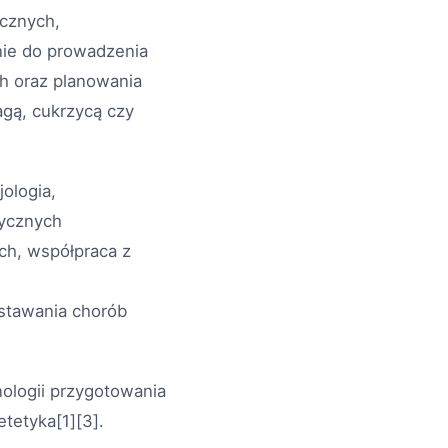
cznych,
nie do prowadzenia
ch oraz planowania
gą, cukrzycą czy
ologia,
tycznych
ch, współpraca z
stawania chorób
ologii przygotowania
tetyka[1][3].