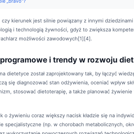
ie „bravo"?
 czy kierunek jest silnie powiązany z innymi dziedzinam
ologią i technologią żywności, gdyż to zwiększa kompet
wachlarz możliwości zawodowych[1][4].
rogramowe i trendy w rozwoju diet
na dietetyce został zaprojektowany tak, by łączyć wiedz
uczą się diagnozować stan odżywienia, oceniać wpływ sk
izm, stosować dietoterapię, a także planować żywienie
 o żywieniu coraz większy nacisk kładzie się na indywidu
e specjalistyczne (np. w chorobach metabolicznych, okr
z wykorzystanie nowoczesnych rozwiązań technologicz