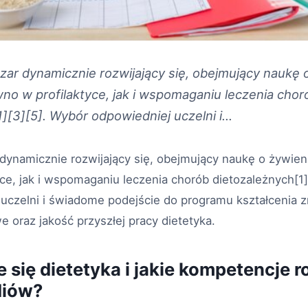
zar dynamicznie rozwijający się, obejmujący naukę 
no w profilaktyce, jak i wspomaganiu leczenia chor
][3][5]. Wybór odpowiedniej uczelni i...
dynamicznie rozwijający się, obejmujący naukę o żywien
ce, jak i wspomaganiu leczenia chorób dietozależnych[1]
uczelni i świadome podejście do programu kształcenia 
oraz jakość przyszłej pracy dietetyka.
się dietetyka i jakie kompetencje r
diów?