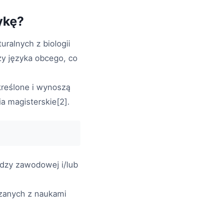
ykę?
uralnych z biologii
zy języka obcego, co
kreślone i wynoszą
a magisterskie[2].
edzy zawodowej i/lub
zanych z naukami