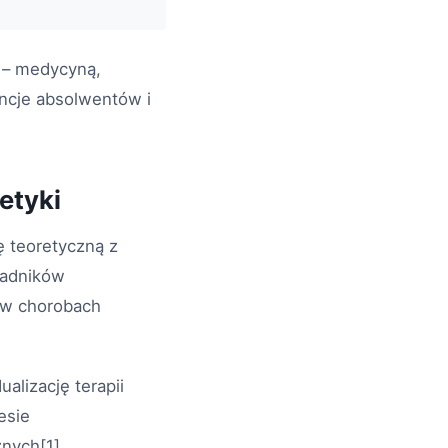
i – medycyną,
encje absolwentów i
etyki
ę teoretyczną z
ładników
 w chorobach
alizację terapii
esie
nych[1].