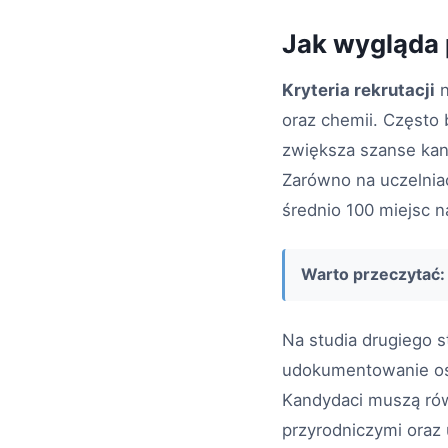
Jak wygląda p
Kryteria rekrutacji
n
oraz chemii. Często 
zwiększa szanse kan
Zarówno na uczelniac
średnio 100 miejsc n
Warto przeczytać:
Na studia drugiego 
udokumentowanie osi
Kandydaci muszą rów
przyrodniczymi oraz 