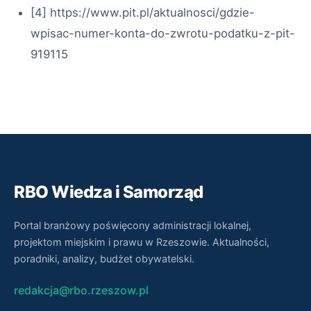
[4] https://www.pit.pl/aktualnosci/gdzie-
wpisac-numer-konta-do-zwrotu-podatku-z-pit-
919115
RBO Wiedza i Samorząd
Portal branżowy poświęcony administracji lokalnej,
projektom miejskim i prawu w Rzeszowie. Aktualności,
poradniki, analizy, budżet obywatelski.
redakcja@rbo.rzeszow.pl