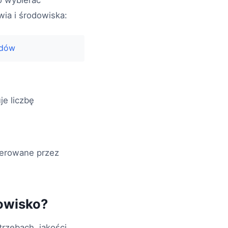
o wybierać
wia i środowiska:
adów
e liczbę
nerowane przez
owisko?
rzebach, jakości