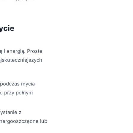
ycie
i energią. Proste
jskuteczniejszych
u podczas mycia
ko przy pełnym
ystanie z
energooszczędne lub