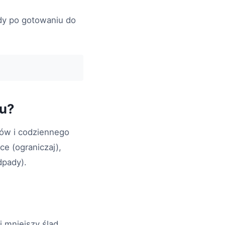
dy po gotowaniu do
mu?
pów i codziennego
ce (ograniczaj),
dpady).
i mniejszy ślad