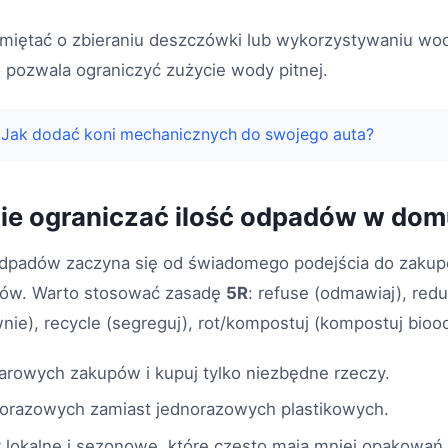
iętać o zbieraniu deszczówki lub wykorzystywaniu wo
o pozwala ograniczyć zużycie wody pitnej.
Jak dodać koni mechanicznych do swojego auta?
ie ograniczać ilość odpadów w do
 odpadów zaczyna się od świadomego podejścia do zaku
tów. Warto stosować zasadę
5R
: refuse (odmawiaj), redu
ie), recycle (segreguj), rot/kompostuj (kompostuj bioo
arowych zakupów i kupuj tylko niezbędne rzeczy.
lorazowych zamiast jednorazowych plastikowych.
 lokalne i sezonowe, które często mają mniej opakowań 