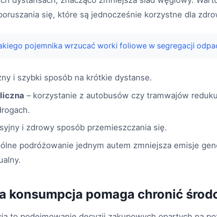
kich dystansach, znacząco zmniejsza ślad węglowy. Wart
poruszania się, które są jednocześnie korzystne dla zdro
akiego pojemnika wrzucać worki foliowe w segregacji odp
ny i szybki sposób na krótkie dystanse.
liczna
– korzystanie z autobusów czy tramwajów redukuj
rogach.
syjny i zdrowy sposób przemieszczania się.
ólne podróżowanie jednym autem zmniejsza emisje ge
ualny.
a konsumpcja pomaga chronić środ
 to podejmowanie decyzji zakupowych opartych na pot