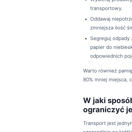
transportowy.
Oddawaj niepotrze
zmniejsza ilość śm
Segreguj odpady z
papier do niebie
odpowiednich po
Warto również pamięt
80% mniej miejsca, c
W jaki sposó
ograniczyć 
Transport jest jedn