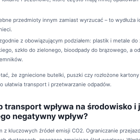
bne przedmioty innym zamiast wyrzucać – to wydłuża ich
ieci.
godnie z obowiązującym podziałem: plastik i metale do 
skiego, szkło do zielonego, bioodpady do brązowego, a 
jemników.
ać, że zgniecione butelki, puszki czy rozłożone karton
o ułatwia transport i przetwarzanie odpadów.
b transport wpływa na środowisko i 
jego negatywny wpływ?
ym z kluczowych źródeł emisji CO2. Ograniczanie przej