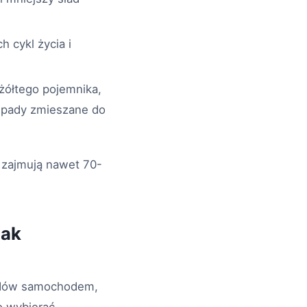
 cykl życia i
żółtego pojemnika,
odpady zmieszane do
y zajmują nawet 70-
jak
azdów samochodem,