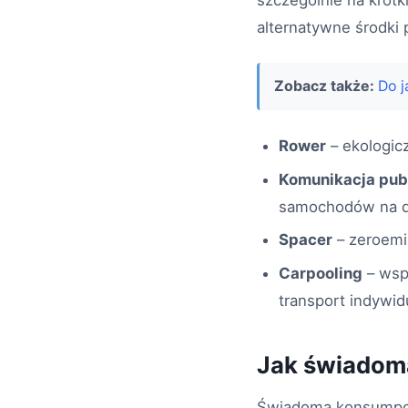
szczególnie na krót
alternatywne środki 
Zobacz także:
Do j
Rower
– ekologicz
Komunikacja pub
samochodów na d
Spacer
– zeroemi
Carpooling
– wsp
transport indywid
Jak świadom
Świadoma konsumpcja