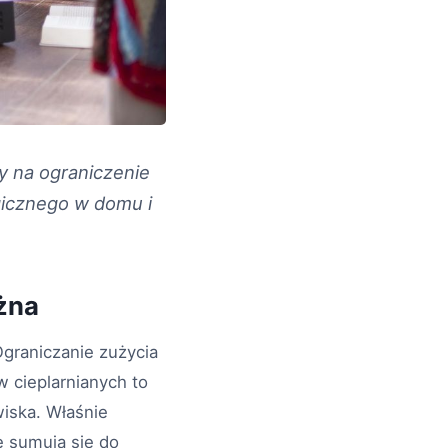
y na ograniczenie
gicznego w domu i
żna
Ograniczanie zużycia
w cieplarnianych to
wiska. Właśnie
 sumują się do