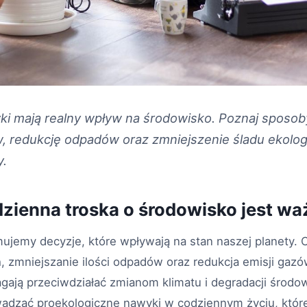
i mają realny wpływ na środowisko. Poznaj sposob
, redukcję odpadów oraz zmniejszenie śladu ekolo
y.
zienna troska o środowisko jest wa
ujemy decyzje, które wpływają na stan naszej planety. 
 zmniejszanie ilości odpadów oraz redukcja emisji gazó
agają przeciwdziałać zmianom klimatu i degradacji środo
adzać proekologiczne nawyki w codziennym życiu, które