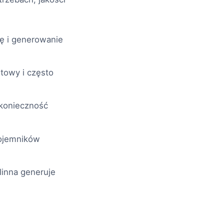
ję i generowanie
towy i często
 konieczność
pojemników
linna generuje