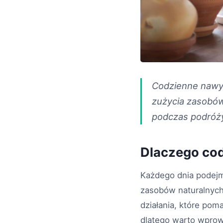
Codzienne nawyk
zużycia zasobów
podczas podróż
Dlaczego cod
Każdego dnia podejm
zasobów naturalnych,
działania, które pom
dlatego warto wprow