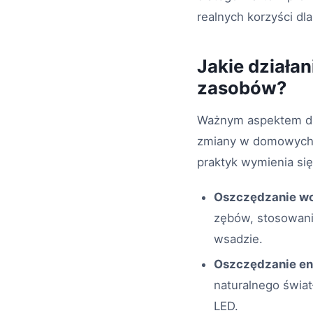
realnych korzyści dl
Jakie działa
zasobów?
Ważnym aspektem dba
zmiany w domowych r
praktyk wymienia się
Oszczędzanie w
zębów, stosowanie
wsadzie.
Oszczędzanie en
naturalnego świa
LED.