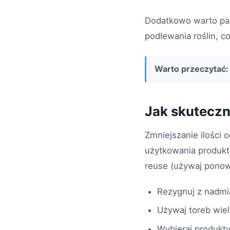
Dodatkowo warto pam
podlewania roślin, c
Warto przeczytać:
Jak skuteczn
Zmniejszanie ilości
użytkowania produk
reuse (używaj ponown
Rezygnuj z nadmi
Używaj toreb wie
Wybieraj produkty