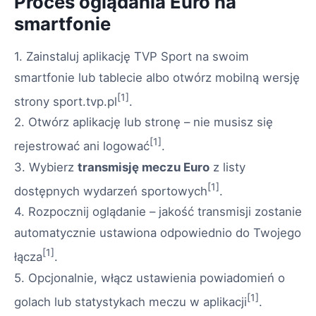
Proces oglądania Euro na
smartfonie
1. Zainstaluj aplikację TVP Sport na swoim
smartfonie lub tablecie albo otwórz mobilną wersję
[1]
strony sport.tvp.pl
.
2. Otwórz aplikację lub stronę – nie musisz się
[1]
rejestrować ani logować
.
3. Wybierz
transmisję meczu Euro
z listy
[1]
dostępnych wydarzeń sportowych
.
4. Rozpocznij oglądanie – jakość transmisji zostanie
automatycznie ustawiona odpowiednio do Twojego
[1]
łącza
.
5. Opcjonalnie, włącz ustawienia powiadomień o
[1]
golach lub statystykach meczu w aplikacji
.