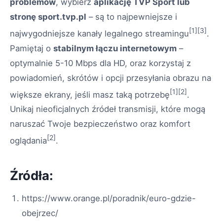
problemów
, wybierz
aplikację TVP Sport lub
stronę sport.tvp.pl
– są to najpewniejsze i
[1][3]
najwygodniejsze kanały legalnego streamingu
.
Pamiętaj o
stabilnym łączu internetowym
–
optymalnie 5-10 Mbps dla HD, oraz korzystaj z
powiadomień, skrótów i opcji przesyłania obrazu na
[1][2]
większe ekrany, jeśli masz taką potrzebę
.
Unikaj nieoficjalnych źródeł transmisji, które mogą
naruszać Twoje bezpieczeństwo oraz komfort
[2]
oglądania
.
Źródła:
https://www.orange.pl/poradnik/euro-gdzie-
obejrzec/