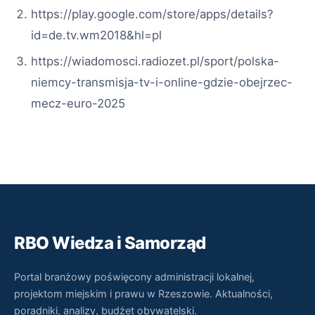
https://play.google.com/store/apps/details?
id=de.tv.wm2018&hl=pl
https://wiadomosci.radiozet.pl/sport/polska-
niemcy-transmisja-tv-i-online-gdzie-obejrzec-
mecz-euro-2025
RBO Wiedza i Samorząd
Portal branżowy poświęcony administracji lokalnej,
projektom miejskim i prawu w Rzeszowie. Aktualności,
poradniki, analizy, budżet obywatelski.