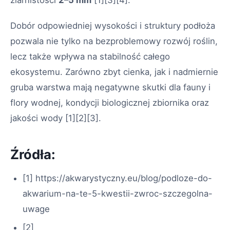
ziarnistości
2–5 mm
[1][3][4]
.
Dobór odpowiedniej wysokości i struktury podłoża
pozwala nie tylko na bezproblemowy rozwój roślin,
lecz także wpływa na stabilność całego
ekosystemu. Zarówno zbyt cienka, jak i nadmiernie
gruba warstwa mają negatywne skutki dla fauny i
flory wodnej, kondycji biologicznej zbiornika oraz
jakości wody
[1][2][3]
.
Źródła:
[1] https://akwarystyczny.eu/blog/podloze-do-
akwarium-na-te-5-kwestii-zwroc-szczegolna-
uwage
[2]