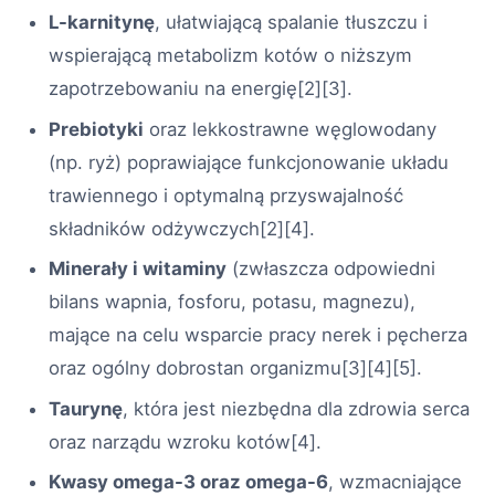
L-karnitynę
, ułatwiającą spalanie tłuszczu i
wspierającą metabolizm kotów o niższym
zapotrzebowaniu na energię
[2][3]
.
Prebiotyki
oraz lekkostrawne węglowodany
(np. ryż) poprawiające funkcjonowanie układu
trawiennego i optymalną przyswajalność
składników odżywczych
[2][4]
.
Minerały i witaminy
(zwłaszcza odpowiedni
bilans wapnia, fosforu, potasu, magnezu),
mające na celu wsparcie pracy nerek i pęcherza
oraz ogólny dobrostan organizmu
[3][4][5]
.
Taurynę
, która jest niezbędna dla zdrowia serca
oraz narządu wzroku kotów
[4]
.
Kwasy omega-3 oraz omega-6
, wzmacniające