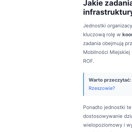
Jakie zadani
infrastruktur
Jednostki organizac
kluczową rolę w
koo
zadania obejmują pr
Mobilności Miejskiej
ROF.
Warto przeczytać:
Rzeszowie?
Ponadto jednostki t
dostosowywanie dzia
wielopoziomowy i wy