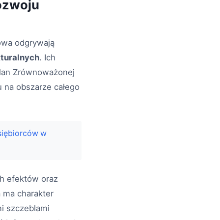
rozwoju
zowa odgrywają
kturalnych
. Ich
Plan Zrównoważonej
tu na obszarze całego
siębiorców w
ch efektów oraz
 ma charakter
i szczeblami