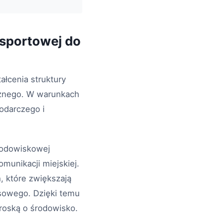
nsportowej do
łcenia struktury
icznego. W warunkach
odarczego i
środowiskowej
munikacji miejskiej.
 które zwiększają
sowego. Dzięki temu
roską o środowisko.