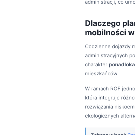
administracji, co um
Dlaczego pla
mobilności 
Codzienne dojazdy m
administracyjnych p
charakter
ponadloka
mieszkańców.
W ramach ROF jednos
która integruje różn
rozwiązania niskoem
ekologicznych alter