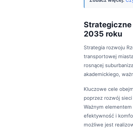
Zobacz więcej:
Czy
Strategiczne 
2035 roku
Strategia rozwoju R
transportowej miasta
rosnącej suburbaniz
akademickiego, ważna
Kluczowe cele obejm
poprzez rozwój siec
Ważnym elementem je
efektywność i komfo
możliwe jest realizo