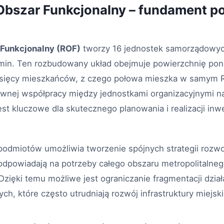
bszar Funkcjonalny – fundament po
Funkcjonalny (ROF)
tworzy 16 jednostek samorządowyc
gmin. Ten rozbudowany układ obejmuje powierzchnię pon
ysięcy mieszkańców, z czego połowa mieszka w samym 
wnej współpracy między jednostkami organizacyjnymi na
t kluczowe dla skutecznego planowania i realizacji inwe
podmiotów umożliwia tworzenie spójnych strategii rozwoj
e odpowiadają na potrzeby całego obszaru metropolitalnego
zięki temu możliwe jest ograniczanie fragmentacji dział
ych, które często utrudniają rozwój infrastruktury miejski