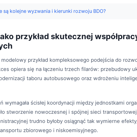
e są kolejne wyzwania i kierunki rozwoju BDO?
 jako przykład skutecznej współprac
ych
i modelowy przykład kompleksowego podejścia do rozwoj
es opiera się na łączeniu trzech filarów: przebudowy u
dernizacji taboru autobusowego oraz wdrożeniu inteli
łań wymagała ścisłej koordynacji między jednostkami org
iło stworzenie nowoczesnej i spójnej sieci transportowej.
istracyjnej trudno byłoby osiągnąć tak wymierne efekt
transportu zbiorowego i niskoemisyjnego.