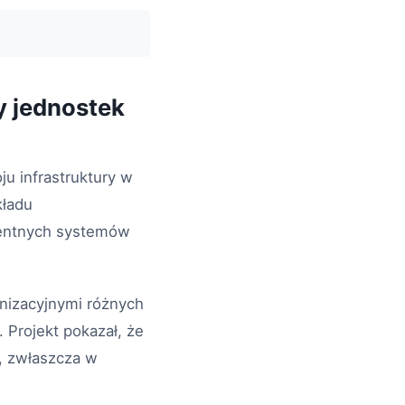
y jednostek
u infrastruktury w
kładu
gentnych systemów
anizacyjnymi różnych
 Projekt pokazał, że
y, zwłaszcza w