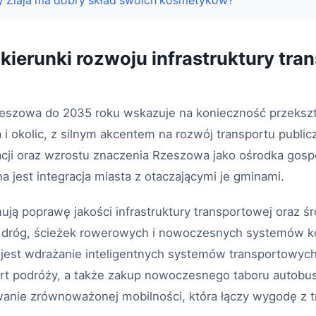
 Ziaja ma dobry skład swoich kosmetyków?
kierunki rozwoju infrastruktury tra
zeszowa do 2035 roku wskazuje na konieczność przekszta
 i okolic, z silnym akcentem na rozwój transportu publ
acji oraz wzrostu znaczenia Rzeszowa jako ośrodka gosp
 jest integracja miasta z otaczającymi je gminami.
ują poprawę jakości infrastruktury transportowej oraz 
i dróg, ścieżek rowerowych i nowoczesnych systemów ko
st wdrażanie inteligentnych systemów transportowych,
rt podróży, a także zakup nowoczesnego taboru autobu
wanie zrównoważonej mobilności, która łączy wygodę z t