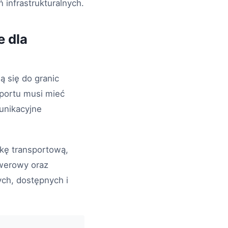
 infrastrukturalnych.
e dla
 się do granic
sportu musi mieć
unikacyjne
ykę transportową,
owerowy oraz
ch, dostępnych i