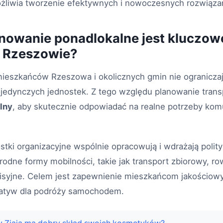
ożliwia tworzenie efektywnych i nowoczesnych rozwiązań
nowanie ponadlokalne jest kluczow
w Rzeszowie?
ieszkańców Rzeszowa i okolicznych gmin nie ograniczają
ojedynczych jednostek. Z tego względu planowanie tran
lny
, aby skutecznie odpowiadać na realne potrzeby kom
tki organizacyjne wspólnie opracowują i wdrażają polit
orodne formy mobilności, takie jak transport zbiorowy, r
isyjne. Celem jest zapewnienie mieszkańcom jakościowy
natyw dla podróży samochodem.