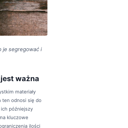
o je segregować i
 jest ważna
stkim materiały
n ten odnosi się do
ich późniejszy
 ma kluczowe
raniczenia ilości