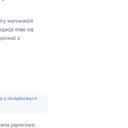
óry wprowadził
gacja staje się
tępować z
nia z dodatkowych
wania papierowe;