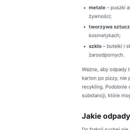
metale
– puszki a
żywności;
tworzywa sztuc
kosmetykach;
szkło
– butelki i
żaroodpornych.
Ważne, aby odpady te
karton po pizzy, nie
recykling. Podobnie
substancji, które mo
Jakie odpady
Do frakcji suchej nie