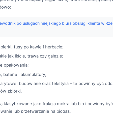
adowo:
ewodnik po usługach miejskiego biura obsługi klienta w Rz
obierki, fusy po kawie i herbacie;
kie jak liście, trawa czy gałęzie;
ne opakowania;
 baterie i akumulatory;
arytowe, budowlane oraz tekstylia – te powinny być od
ów zbiórki.
 klasyfikowane jako frakcja mokra lub bio i powinny by
wanie lub przetwarzanie na biogaz.