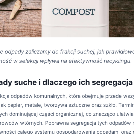
ie odpady zaliczamy do frakcji suchej, jak prawidłow
ność w selekcji wpływa na efektywność recyklingu.
dy suche i dlaczego ich segregacja
akcja odpadów komunalnych, która obejmuje przede wszy
 jak papier, metale, tworzywa sztuczne oraz szkło. Termi
h dominującej części organicznej, co znacząco ułatwia 
surowców wtórnych. Poprawna segregacja tych odpadów
ywności całego systemu gospodarowania odpadami oraz og