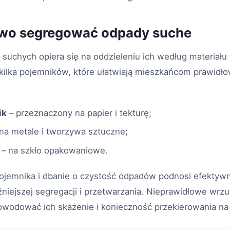
owo segregować odpady suche
uchych opiera się na oddzieleniu ich według materiału 
 kilka pojemników, które ułatwiają mieszkańcom prawidł
ik
– przeznaczony na papier i tekturę;
na metale i tworzywa sztuczne;
– na szkło opakowaniowe.
jemnika i dbanie o czystość odpadów podnosi efektywn
źniejszej segregacji i przetwarzania. Nieprawidłowe wr
odować ich skażenie i konieczność przekierowania na 