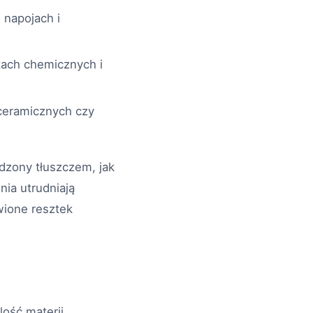
 napojach i
kach chemicznych i
 ceramicznych czy
udzony tłuszczem, jak
nia utrudniają
wione resztek
lość materii