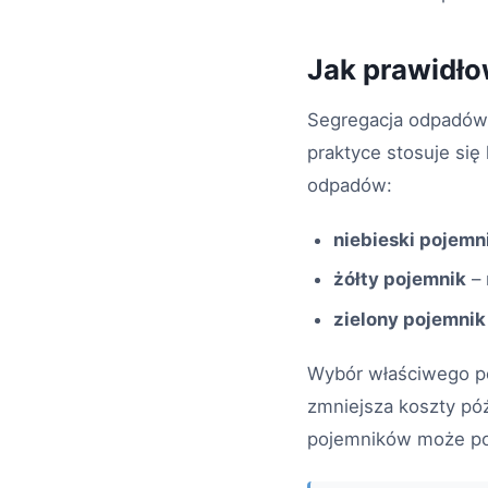
Jak prawidł
Segregacja odpadów s
praktyce stosuje się
odpadów:
niebieski pojemn
żółty pojemnik
– 
zielony pojemnik
Wybór właściwego po
zmniejsza koszty pó
pojemników może pow