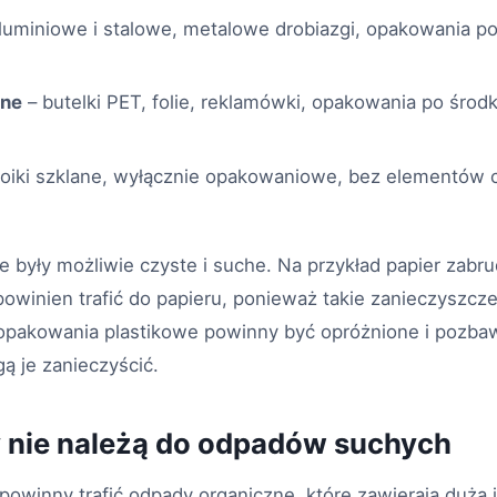
luminiowe i stalowe, metalowe drobiazgi, opakowania po
zne
– butelki PET, folie, reklamówki, opakowania po środ
 słoiki szklane, wyłącznie opakowaniowe, bez elementów
 były możliwie czyste i suche. Na przykład papier zabr
 powinien trafić do papieru, ponieważ takie zanieczyszcze
 opakowania plastikowe powinny być opróżnione i pozba
gą je zanieczyścić.
 nie należą do odpadów suchych
 powinny trafić odpady organiczne, które zawierają dużą i