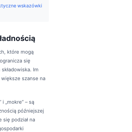
ktyczne wskazówki
ładnością
ch, które mogą
ogranicza się
 składowiska. Im
 większe szanse na
 i „mokre” – są
nością późniejszej
 się podział na
gospodarki