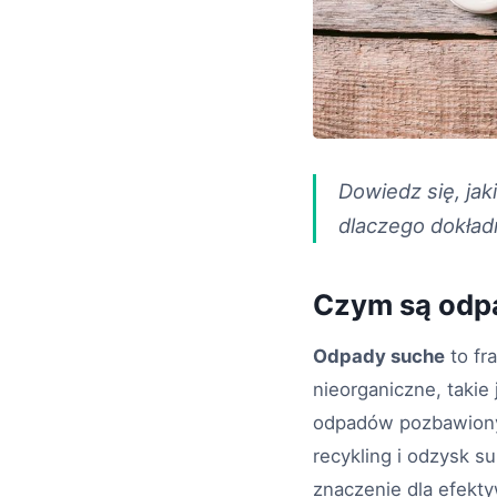
Dowiedz się, jak
dlaczego dokład
Czym są odpa
Odpady suche
to fr
nieorganiczne, takie
odpadów pozbawionyc
recykling i odzysk 
znaczenie dla efekt