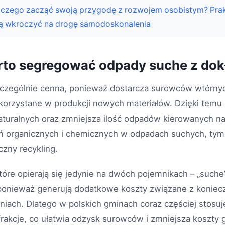
 czego zacząć swoją przygodę z rozwojem osobistym? Pra
cą wkroczyć na drogę samodoskonalenia
rto segregować odpady suche z dok
szczególnie cenna, ponieważ dostarcza surowców wtórny
orzystane w produkcji nowych materiałów. Dzięki temu 
turalnych oraz zmniejsza ilość odpadów kierowanych na
ń organicznych i chemicznych w odpadach suchych, tym
zny recykling.
tóre opierają się jedynie na dwóch pojemnikach – „suche”
 ponieważ generują dodatkowe koszty związane z koniecz
niach. Dlatego w polskich gminach coraz częściej stosuje
rakcje, co ułatwia odzysk surowców i zmniejsza koszty 