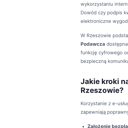
wykorzystaniu interne
Dowód czy podpis kw
elektroniczne wygodn
W Rzeszowie podsta
Podawcza
dostępna 
funkcję cyfrowego od
bezpieczną komunika
Jakie kroki n
Rzeszowie?
Korzystanie z e-usług
zapewniają poprawny
Założenie bezpła