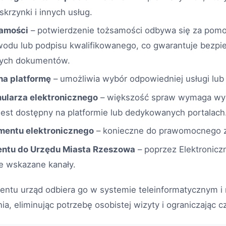
skrzynki i innych usług.
samości
– potwierdzenie tożsamości odbywa się za pomoc
odu lub podpisu kwalifikowanego, co gwarantuje bezpi
nych dokumentów.
na platformę
– umożliwia wybór odpowiedniej usługi lub 
ularza elektronicznego
– większość spraw wymaga wy
 jest dostępny na platformie lub dedykowanych portalach
mentu elektronicznego
– konieczne do prawomocnego z
ntu do Urzędu Miasta Rzeszowa
– poprzez Elektronicz
e wskazane kanały.
entu urząd odbiera go w systemie teleinformatycznym i
ia, eliminując potrzebę osobistej wizyty i ograniczając 