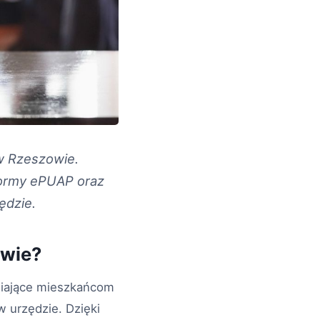
 w Rzeszowie.
formy ePUAP oraz
ędzie.
owie?
wiające mieszkańcom
 urzędzie. Dzięki