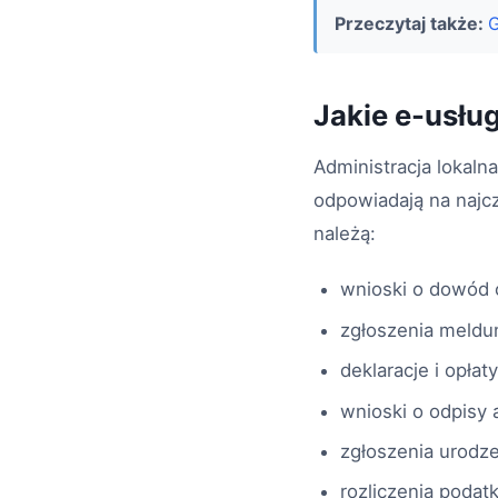
Przeczytaj także:
G
Jakie e-usłu
Administracja lokaln
odpowiadają na najc
należą:
wnioski o dowód 
zgłoszenia meld
deklaracje i opł
wnioski o odpisy 
zgłoszenia urodze
rozliczenia podatk