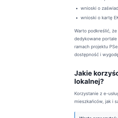
wnioski o zaświad
wnioski o kartę 
Warto podkreślić, że
dedykowane portale r
ramach projektu PSe
dostępność i wygodę 
Jakie korzyśc
lokalnej?
Korzystanie z e-usłu
mieszkańców, jak i s