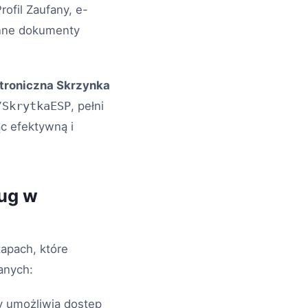
rofil Zaufany, e-
inne dokumenty
troniczna Skrzynka
/SkrytkaESP
, pełni
c efektywną i
ług w
tapach, które
anych:
y umożliwia dostęp