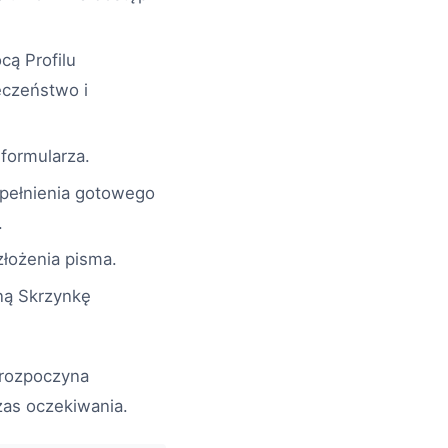
ą Profilu
eczeństwo i
formularza.
pełnienia gotowego
.
łożenia pisma.
ną Skrzynkę
 rozpoczyna
czas oczekiwania.