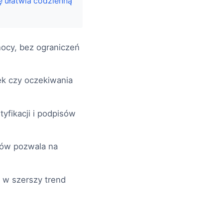
ę ułatwia codzienną
nocy, bez ograniczeń
jek czy oczekiwania
fikacji i podpisów
tów pozwala na
ę w szerszy trend