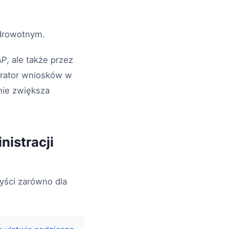
zdrowotnym.
P, ale także przez
erator wniosków w
nie zwiększa
nistracji
zyści zarówno dla