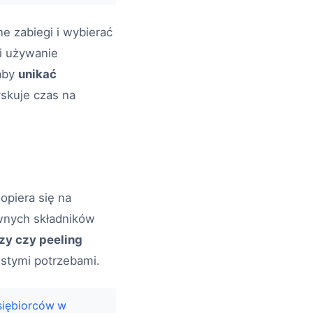
e zabiegi i wybierać
 i używanie
 aby
unikać
yskuje czas na
opiera się na
ywnych składników
zy czy peeling
istymi potrzebami.
siębiorców w