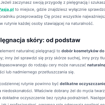
Jeżeli zaczynasz swoją przygodę z pielęgnacją i szuka
asja.pl
to miejsce, gdzie znajdziesz wyłącznie sprawdz
oradniku przeprowadzę Cię przez wszystkie najważniejsz
w rutynie każdej osoby stawiającej na naturalność.
elęgnacja skóry: od podstaw
element naturalnej pielęgnacji to
dobór kosmetyków do 
; inny żel sprawdzi się przy skórze suchej, inny przy tł
edopasowanego do rodzaju cery może naruszać
naturalną
ci lub nadmiernego przetłuszczania się.
codziennej rutynie powinno być
delikatne oczyszczani
 niedoskonałości. Właściwie dobrany żel do mycia twarz
 dokładne oczyszczenie bez ryzyka podrażnień. Następ
 jak i profesjonalnej, ogromną rolę odgrywają peelingi 