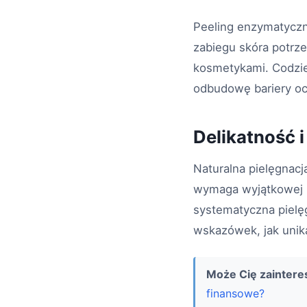
Peeling enzymatyczn
zabiegu skóra potrzeb
kosmetykami. Codzie
odbudowę bariery oc
Delikatność i
Naturalna pielęgnacj
wymaga wyjątkowej k
systematyczna pielęg
wskazówek, jak unika
Może Cię zainter
finansowe?