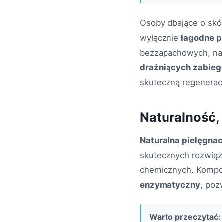
Osoby dbające o skó
wyłącznie
łagodne p
bezzapachowych, nat
drażniących zabie
skuteczną regenerac
Naturalność,
Naturalna pielęgnac
skutecznych rozwiąz
chemicznych. Kompone
enzymatyczny
, poz
Warto przeczytać: