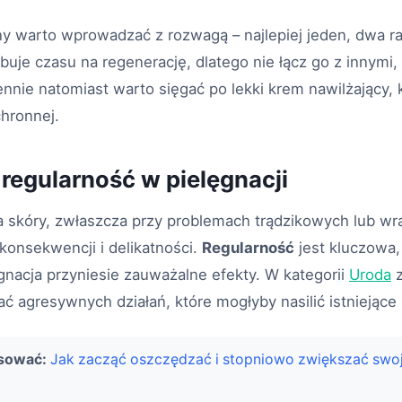
y warto wprowadzać z rozwagą – najlepiej jeden, dwa r
uje czasu na regenerację, dlatego nie łącz go z innymi, s
nnie natomiast warto sięgać po lekki krem nawilżający
hronnej.
 regularność w pielęgnacji
a skóry, zwłaszcza przy problemach trądzikowych lub w
onsekwencji i delikatności.
Regularność
jest kluczowa,
nacja przyniesie zauważalne efekty. W kategorii
Uroda
z
ć agresywnych działań, które mogłyby nasilić istniejące
esować:
Jak zacząć oszczędzać i stopniowo zwiększać swo