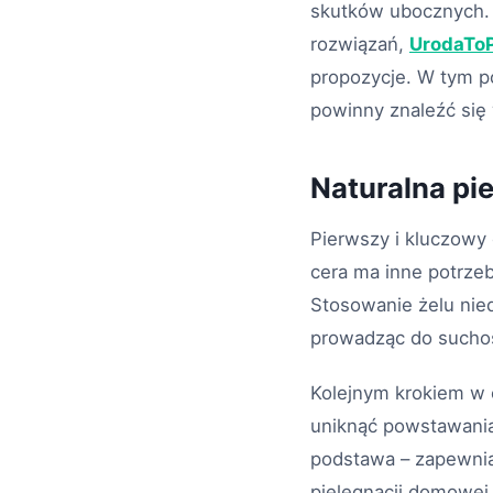
skutków ubocznych. 
rozwiązań,
UrodaToP
propozycje. W tym p
powinny znaleźć się 
Naturalna pi
Pierwszy i kluczowy 
cera ma inne potrzeby
Stosowanie żelu ni
prowadząc do suchoś
Kolejnym krokiem w 
uniknąć powstawania
podstawa – zapewnia
pielęgnacji domowej,