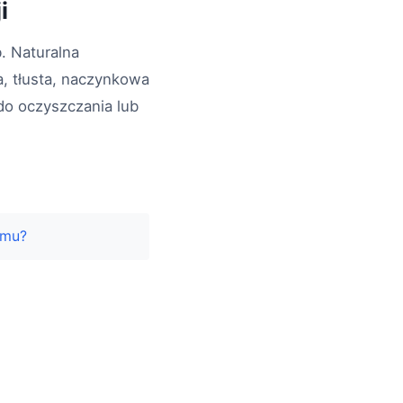
i
b. Naturalna
, tłusta, naczynkowa
do oczyszczania lub
omu?