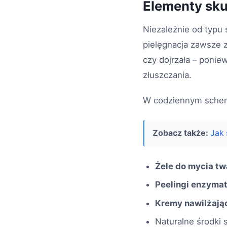
Elementy skut
Niezależnie od typu 
pielęgnacja zawsze 
czy dojrzała – poni
złuszczania.
W codziennym schema
Zobacz także:
Jak 
Żele do mycia tw
Peelingi enzyma
Kremy nawilżają
Naturalne środk