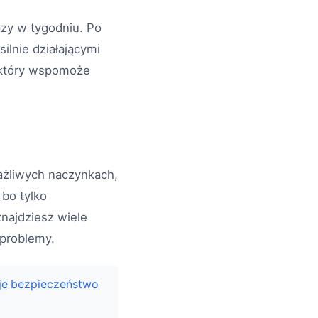
azy w tygodniu. Po
ilnie działającymi
, który wspomoże
rażliwych naczynkach,
 bo tylko
najdziesz wiele
 problemy.
je bezpieczeństwo