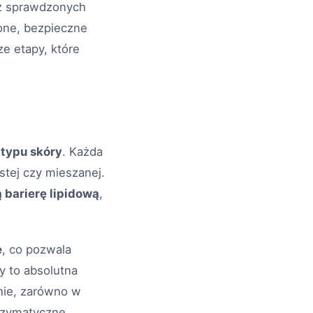
sz sprawdzonych
one, bezpieczne
e etapy, które
typu skóry
. Każda
ustej czy mieszanej.
 barierę lipidową
,
e
, co pozwala
y to absolutna
nie, zarówno w
enzymatyczne.