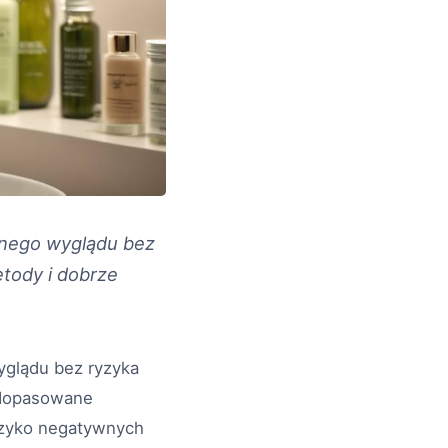
nnego wyglądu bez
etody i dobrze
yglądu bez ryzyka
 dopasowane
ryzyko negatywnych