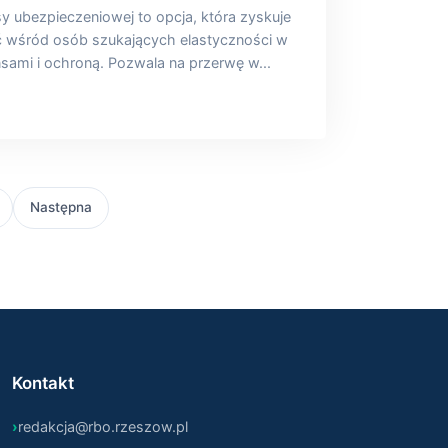
y ubezpieczeniowej to opcja, która zyskuje
ć wśród osób szukających elastyczności w
sami i ochroną. Pozwala na przerwę w...
Następna
Kontakt
redakcja@rbo.rzeszow.pl