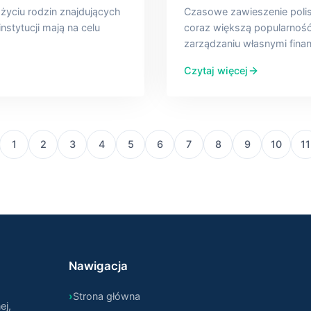
yciu rodzin znajdujących
Czasowe zawieszenie polis
instytucji mają na celu
coraz większą popularnoś
zarządzaniu własnymi finan
Czytaj więcej
1
2
3
4
5
6
7
8
9
10
11
Nawigacja
Strona główna
ej,